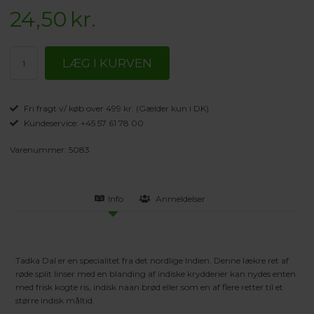
24,50
kr.
Fri fragt v/ køb over 499 kr. (Gælder kun i DK)
Kundeservice: +45 57 61 78 00
Varenummer:
5083
Info
Anmeldelser
Tadka Dal er en specialitet fra det nordlige Indien. Denne lækre ret af
røde split linser med en blanding af indiske krydderier kan nydes enten
med frisk kogte ris, indisk naan brød eller som en af flere retter til et
større indisk måltid.