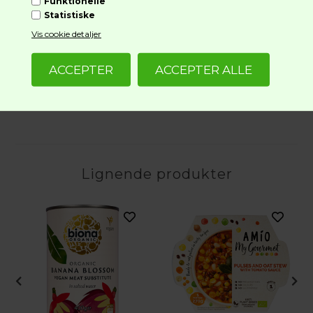
Funktionelle
Kulhydrat
6,2 g
Statistiske
Heraf sukkerarter
0,5 g
Vis cookie detaljer
Kostfibre
0,5 g
Protein
1,6 g
Salt
1,0 g
Lignende produkter