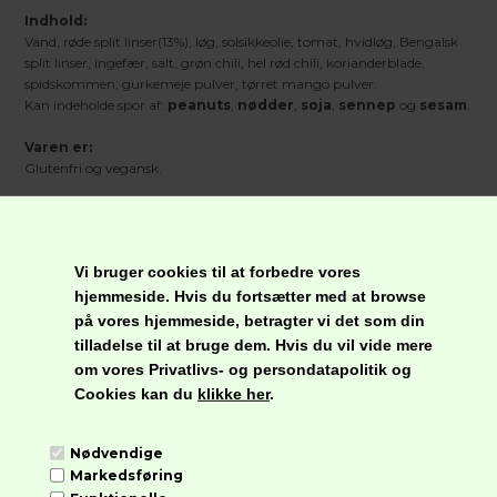
Indhold:
Vand, røde split linser(13%), løg, solsikkeolie, tomat, hvidløg, Bengalsk
split linser, ingefær, salt, grøn chili, hel rød chili, korianderblade,
spidskommen, gurkemeje pulver, tørret mango pulver.
Kan indeholde spor af:
peanuts
,
nødder
,
soja
,
sennep
og
sesam
.
Varen er:
Glutenfri og vegansk.
Opbevaring:
Opbevares tørt og køligt. Opbevares i køleskab efter åbning og
anvendes indenfor 3 dage.
Vi bruger cookies til at forbedre vores
hjemmeside. Hvis du fortsætter med at browse
Nettovægt
:
280 g
på vores hjemmeside, betragter vi det som din
tilladelse til at bruge dem. Hvis du vil vide mere
om vores Privatlivs- og persondatapolitik og
Næringsindhold pr. 100 g
Cookies kan du
klikke her
.
Energi
303 kJ/72 kcal
Fedt
4,6 g
Nødvendige
Heraf mættede
0,5 g
Markedsføring
fedtsyrer