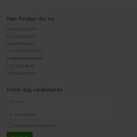
Her finder du os
Nordlie Food A/S
Finlandsgade 1-11
DK-4690 Haslev
Tlf.: (+45) 57 61 78 00
info@nordliefood.dk
CVR: 16 23 38 46
© Copyright 2024
Hold dig opdateret
Jeg accepterer vilkårene