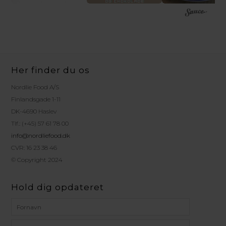
Her finder du os
Nordlie Food A/S
Finlandsgade 1-11
DK-4690 Haslev
Tlf.: (+45) 57 61 78 00
info@nordliefood.dk
CVR: 16 23 38 46
© Copyright 2024
Hold dig opdateret