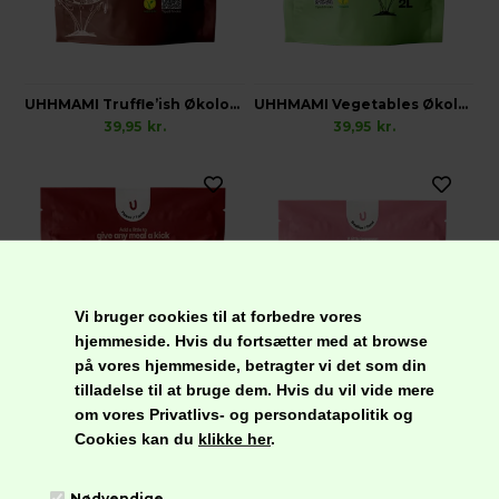
UHHMAMI Truffle’ish Økologisk
UHHMAMI Vegetables Økologisk
39,95
kr.
39,95
kr.
Vi bruger cookies til at forbedre vores
hjemmeside. Hvis du fortsætter med at browse
på vores hjemmeside, betragter vi det som din
tilladelse til at bruge dem. Hvis du vil vide mere
om vores Privatlivs- og persondatapolitik og
Cookies kan du
klikke her
.
UHHMAMI Bacon’ish Økologisk
UHHMAMI Beef’ish Økologisk
Nødvendige