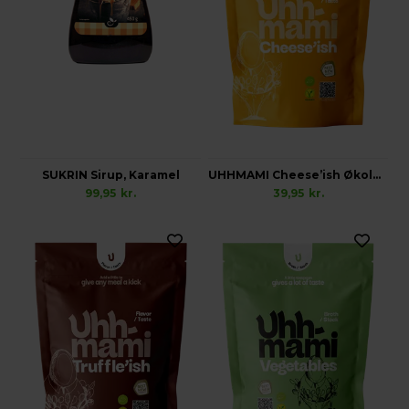
SUKRIN Sirup, Karamel
UHHMAMI Cheese’ish Økologisk
99,95
kr.
39,95
kr.