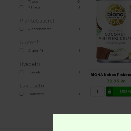
Tilbud
0
På lager
1
Plantebaseret
Plantebaseret
1
Glutenfri
Glutenfri
1
Hvedefri
Hvedefri
1
32,95
kr.
Laktosefri
Laktosefri
1