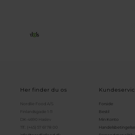
Her finder du os
Kundeservi
Nordlie Food A/S
Forside
Finlandsgade 1-11
Bestil
DK-4690 Haslev
Min Konto
Tlf.: (+45) 57 61 78 00
Handelsbetingelse
info@nordliefood.dk
Persondatapolitik