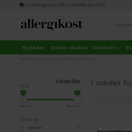
Gratis fragt over 499 kr. (Gælder kun i DK)
Nyheder
Sidste chance
Glutenfri
P
Forside
»
Mindre sukker
»
I stedet for mælk & æg
Ryd alle filtre
I stedet 
Pris
32
34
Min: 32 kr.
Max: 34 kr.
Diverse
Nyheder
0