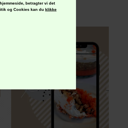
 hjemmeside, betragter vi det
olitik og Cookies kan du
klikke
od