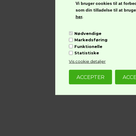
Vi bruger cookies til at for
som din tilladelse til at bru
B
her
.
Nødvendige
Markedsføring
Funktionelle
Statistiske
Vis cookie detaljer