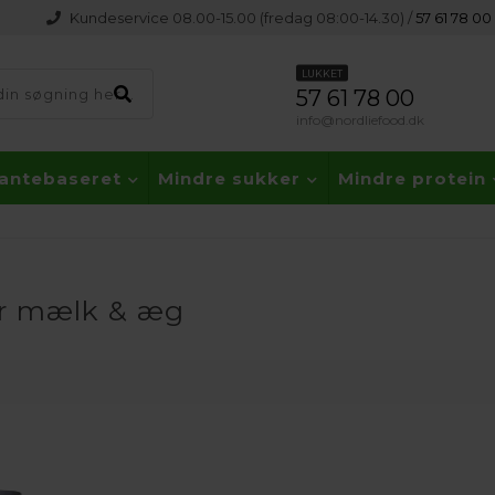
Kundeservice 08.00-15.00 (fredag 08:00-14.30) /
57 61 78 00
LUKKET
57 61 78 00
info@nordliefood.dk
lantebaseret
Mindre sukker
Mindre protein
for mælk & æg