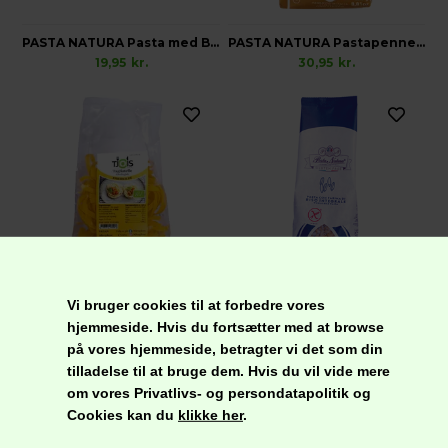
PASTA NATURA Pasta med Bambusfibre, Glutenfri
PASTA NATURA Pastapenne, Glutenfri
19,95
kr.
30,95
kr.
TJOIS Tagliatelle Pasta, Økologisk Glutenfri
PASTA NATURA Fuldkorns Rispasta, Glutenfri
Vi bruger cookies til at forbedre vores
34,95
kr.
22,95
kr.
hjemmeside. Hvis du fortsætter med at browse
på vores hjemmeside, betragter vi det som din
tilladelse til at bruge dem. Hvis du vil vide mere
om vores Privatlivs- og persondatapolitik og
Cookies kan du
klikke her
.