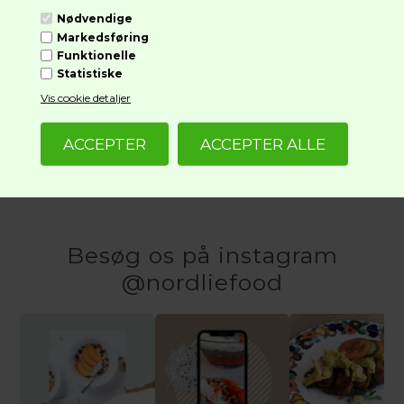
Nødvendige
Markedsføring
Funktionelle
Statistiske
Vis cookie detaljer
PASTA NATURA Pastapenne, Amarant Teff & Quinoa, Glutenfri
22,95
kr.
Besøg os på instagram
@nordliefood