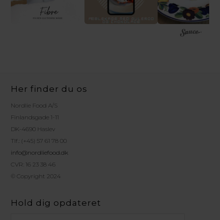
Her finder du os
Nordlie Food A/S
Finlandsgade 1-11
DK-4690 Haslev
Tlf.: (+45) 57 61 78 00
info@nordliefood.dk
CVR: 16 23 38 46
© Copyright 2024
Hold dig opdateret