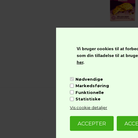
29,95
kr.
Vi bruger cookies til at for
som din tilladelse til at bru
her
.
Nødvendige
Markedsføring
Funktionelle
Statistiske
B
Vis cookie detaljer