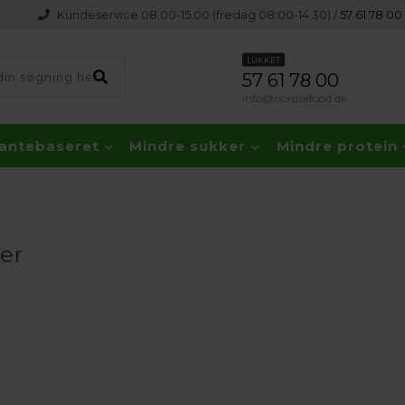
Kundeservice 08.00-15.00 (fredag 08:00-14.30) /
57 61 78 00
LUKKET
57 61 78 00
info@nordliefood.dk
lantebaseret
Mindre sukker
Mindre protein
er