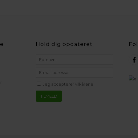
ce
Hold dig opdateret
Føl
r
Jeg accepterer vilkårene