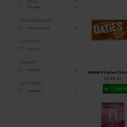
Tilbud
0
På lager
9
Plantebaseret
Plantebaseret
6
Glutenfri
Glutenfri
7
Hvedefri
Hvedefri
5
29,95
kr.
Laktosefri
Laktosefri
7