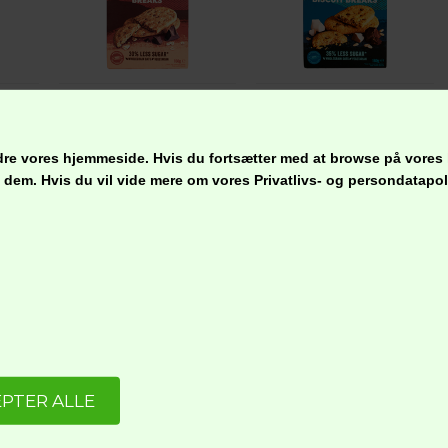
NAIRN'S Havre & Frugt Kiks, Glutenfri
NAIRN'S Havre & Chokolade Kiks, Glutenfri
NAIRN'S Havre & Kokos Kiks, Vegetarisk Glutenfri
29,95
kr.
29,95
kr.
bedre vores hjemmeside. Hvis du fortsætter med at browse på vores
ge dem. Hvis du vil vide mere om vores Privatlivs- og persondatap
esøg os på instagram @nordliefo