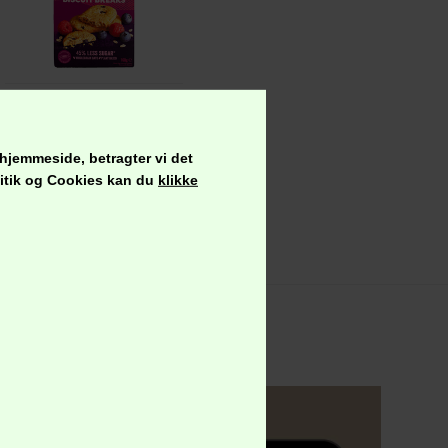
NAIRN'S Havre & Blåbær/Hindbær Kiks, Glutenfri
29,95
kr.
 hjemmeside, betragter vi det
olitik og Cookies kan du
klikke
od