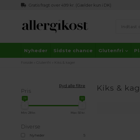
Gratis fragt over 499 kr. (Gælder kun i DK)
Nyheder
Sidste chance
Glutenfri
P
Forside
»
Glutenfri
»
Kiks & kager
Ryd alle filtre
Kiks & kag
Pris
28
50
Min: 28 kr.
Max: 50 kr.
Diverse
Nyheder
5