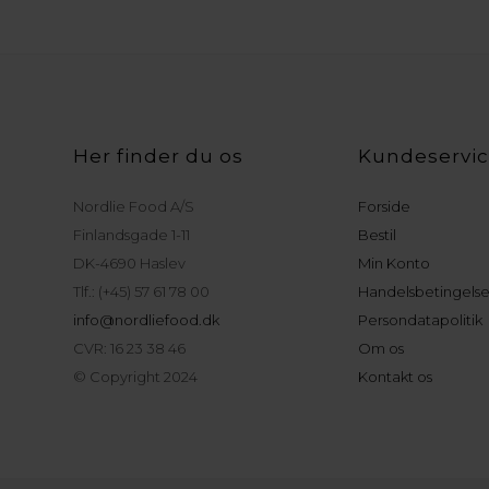
Her finder du os
Kundeservi
Nordlie Food A/S
Forside
Finlandsgade 1-11
Bestil
DK-4690 Haslev
Min Konto
Tlf.: (+45) 57 61 78 00
Handelsbetingelse
info@nordliefood.dk
Persondatapolitik
CVR: 16 23 38 46
Om os
© Copyright 2024
Kontakt os