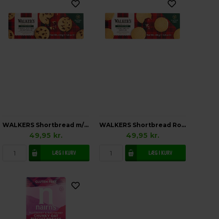
WALKERS Shortbread m/Chokoladestykker Glutenfri
WALKERS Shortbread Rounds 31% Smør Glutenfri
49,95
kr.
49,95
kr.