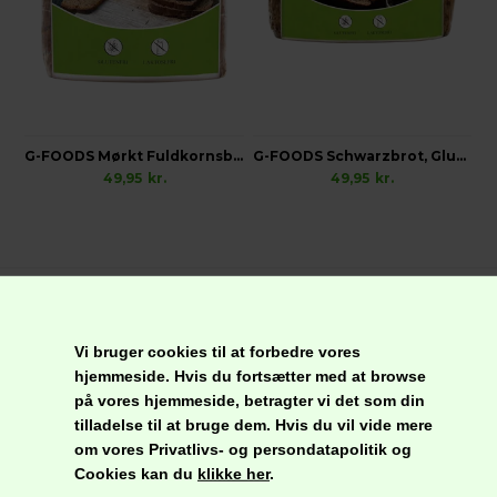
G-FOODS Mørkt Fuldkornsbrød, Glutenfri
G-FOODS Schwarzbrot, Glutenfri
49,95
kr.
49,95
kr.
Besøg os på instagram
Vi bruger cookies til at forbedre vores
@nordliefood
hjemmeside. Hvis du fortsætter med at browse
på vores hjemmeside, betragter vi det som din
tilladelse til at bruge dem. Hvis du vil vide mere
om vores Privatlivs- og persondatapolitik og
Cookies kan du
klikke her
.