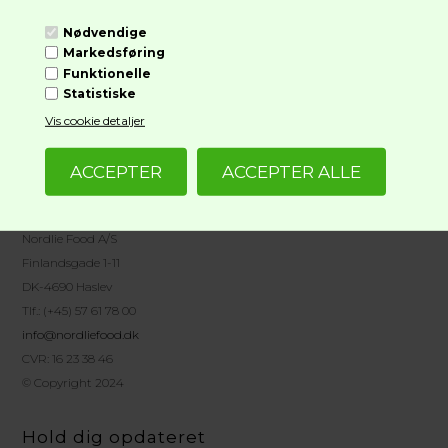
Nødvendige
Markedsføring
Funktionelle
Statistiske
Vis cookie detaljer
Her finder du os
Nordlie Food A/S
Finlandsgade 1-11
DK-4690 Haslev
Tlf.: (+45) 57 61 78 00
info@nordliefood.dk
CVR: 16 23 38 46
© Copyright 2024
Hold dig opdateret