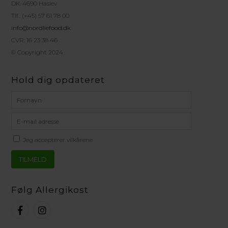
DK-4690 Haslev
Tlf.: (+45) 57 61 78 00
info@nordliefood.dk
CVR: 16 23 38 46
© Copyright 2024
Hold dig opdateret
Jeg accepterer vilkårene
Følg Allergikost