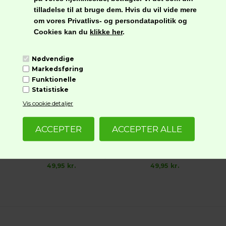
tilladelse til at bruge dem. Hvis du vil vide mere
om vores Privatlivs- og persondatapolitik og
Cookies kan du
klikke her
.
Nødvendige
Markedsføring
Funktionelle
Statistiske
Vis cookie detaljer
G-FOODS Landbrød i Skiver, Glutenfri
G-FOODS Solsikkebrød i Skiver, Glutenfri
49,95
kr.
49,95
kr.