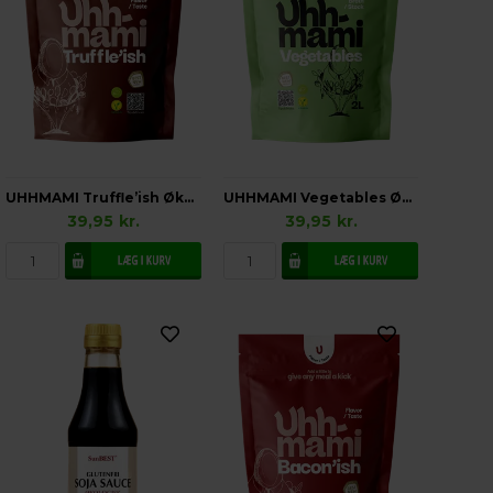
UHHMAMI Truffle’ish Økologisk
UHHMAMI Vegetables Økologisk
39,95
kr.
39,95
kr.