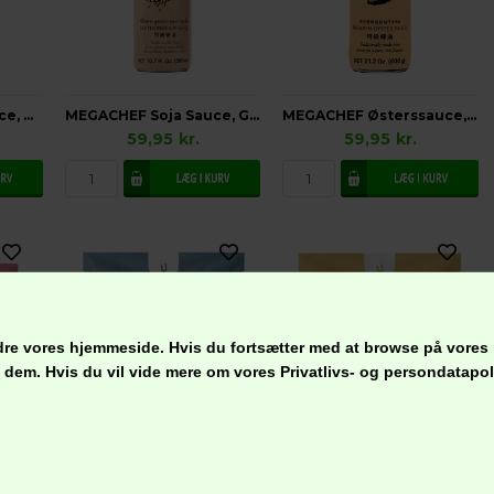
MEGACHEF Fiskesauce, Glutenfri
MEGACHEF Soja Sauce, Glutenfri
MEGACHEF Østerssauce, Glutenfri
59,95
kr.
59,95
kr.
bedre vores hjemmeside. Hvis du fortsætter med at browse på vores
ge dem. Hvis du vil vide mere om vores Privatlivs- og persondatap