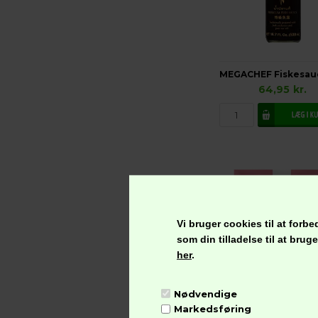
64,95
kr.
Vi bruger cookies til at for
som din tilladelse til at bru
her
.
Nødvendige
Markedsføring