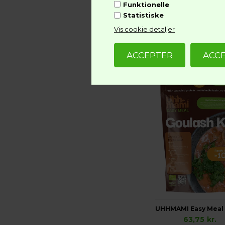
Funktionelle
Statistiske
39,95
kr.
Vis cookie detaljer
63,75
kr.