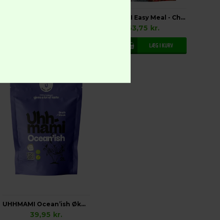
UHHMAMI Easy Meal - Bolo Kit, Økologisk
UHHMAMI Easy Meal - Chili Kit, Økologisk
63,75
kr.
63,75
kr.
UHHMAMI Ocean’ish Økologisk
39,95
kr.