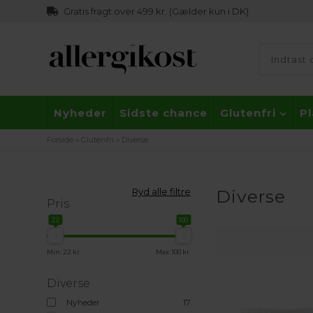
Gratis fragt over 499 kr. (Gælder kun i DK)
Nyheder
Sidste chance
Glutenfri
P
Forside
»
Glutenfri
»
Diverse
Ryd alle filtre
Diverse
Pris
22
100
Min: 22 kr.
Max: 100 kr.
Diverse
Nyheder
17