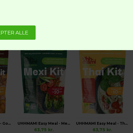
UHHMAMI Beef’ish Økologisk
UHHMAMI Blue Cheese’ish Økologisk
UHHMAMI Chicken’ish Økologisk
39,95
kr.
39,95
kr.
UHHMAMI Easy Meal - Goulash Kit, Økologisk
UHHMAMI Easy Meal - Mexi Kit, Økologisk
UHHMAMI Easy Meal - Thai Kit, Økologisk
63,75
kr.
63,75
kr.