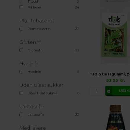
Tilbud
0
På lager
24
Plantebaseret
Plantebaseret
22
Glutenfri
Glutenfri
22
Hvedefri
Hvedefri
9
53,95
kr.
Uden tilsat sukker
Uden tilsat sukker
6
Laktosefri
Laktosefri
22
Med lavere