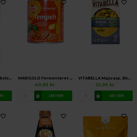
TJOIS Guargummi, Økologisk Vegansk Glutenfri
MARIGOLD Fermenteret Tempeh i Skiver, Vegansk Glutenfri
VITABELLA Majsrasp, Økologisk Glutenfri
49,95
kr.
22,95
kr.