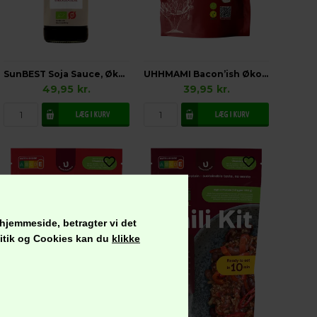
SunBEST Soja Sauce, Økologisk Glutenfri
UHHMAMI Bacon’ish Økologisk
49,95
kr.
39,95
kr.
 hjemmeside, betragter vi det
olitik og Cookies kan du
klikke