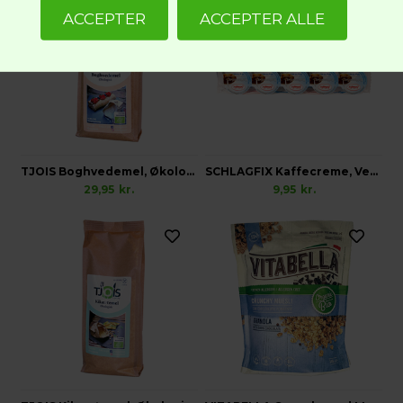
TJOIS Boghvedemel, Økologisk Glutenfri
SCHLAGFIX Kaffecreme, Vegansk 10 stk x 10ml
29,95
kr.
9,95
kr.