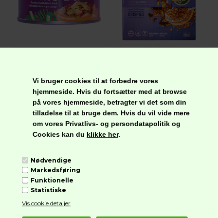
MARIGOLD Spiseklar Mo Du, Vegansk
VITABELLA Chokokrispies, Økologisk Vegansk Glutenfri
44,95
kr.
42,95
kr.
Vi bruger cookies til at forbedre vores
hjemmeside. Hvis du fortsætter med at browse
på vores hjemmeside, betragter vi det som din
tilladelse til at bruge dem. Hvis du vil vide mere
om vores Privatlivs- og persondatapolitik og
Cookies kan du
klikke her
.
Nødvendige
Markedsføring
Funktionelle
VITABELLA Majsrasp, Økologisk Glutenfri
FOODMAN Ristede Løg, Glutenfri
Statistiske
22,95
kr.
27,95
kr.
Vis cookie detaljer