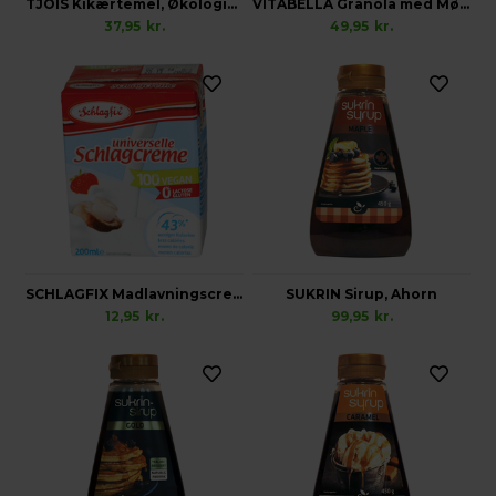
TJOIS Kikærtemel, Økologisk Glutenfri
VITABELLA Granola med Mørk Chokolade, Økologisk Vegansk Glutenfri
37,95
kr.
49,95
kr.
SCHLAGFIX Madlavningscreme, Vegansk
SUKRIN Sirup, Ahorn
12,95
kr.
99,95
kr.