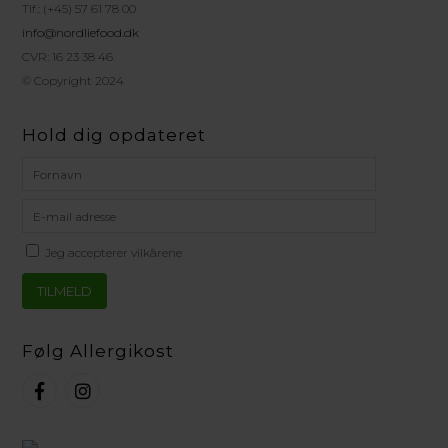
Tlf.: (+45) 57 61 78 00
info@nordliefood.dk
CVR: 16 23 38 46
© Copyright 2024
Hold dig opdateret
Jeg accepterer vilkårene
Følg Allergikost