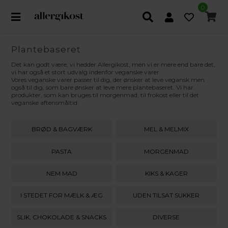
0
Plantebaseret
Det kan godt være, vi hedder Allergikost, men vi er mere end bare det,
vi har også et stort udvalg indenfor veganske varer.
Vores veganske varer passer til dig, der ønsker at leve vegansk men
også til dig, som bare ønsker at leve mere plantebaseret. Vi har
produkter, som kan bruges til morgenmad, til frokost eller til det
veganske aftensmåltid.
BRØD & BAGVÆRK
MEL & MELMIX
PASTA
MORGENMAD
NEM MAD
KIKS & KAGER
I STEDET FOR MÆLK & ÆG
UDEN TILSAT SUKKER
SLIK, CHOKOLADE & SNACKS
DIVERSE