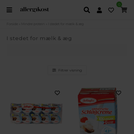
0
Forside
»
Mindre protein
»
I stedet for mælk & æg
I stedet for mælk & æg
Filtrer visning