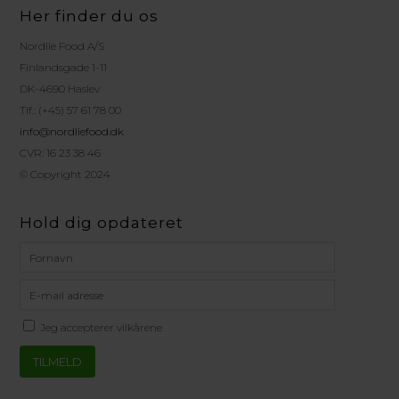
Her finder du os
Nordlie Food A/S
Finlandsgade 1-11
DK-4690 Haslev
Tlf.: (+45) 57 61 78 00
info@nordliefood.dk
CVR: 16 23 38 46
© Copyright 2024
Hold dig opdateret
Jeg accepterer vilkårene