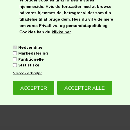
hjemmeside. Hvis du fortsætter med at browse
på vores hjemmeside, betragter vi det som din
tilladelse til at bruge dem. Hvis du vil vide mere
om vores Privatlivs- og persondatapolitik og
Cookies kan du
klikke her
.
Besøg os på instagram
@nordliefood
Nødvendige
Markedsføring
Funktionelle
Statistiske
Vis cookie detaljer