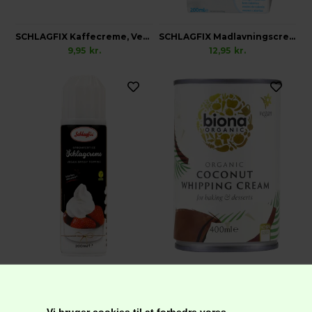
SCHLAGFIX Kaffecreme, Vegansk 10 stk x 10ml
SCHLAGFIX Madlavningscreme, Vegansk
9,95
kr.
12,95
kr.
SCHLAGFIX Spraycreme, Vegansk
BIONA Kokos Piskecreme, Økologisk Vegansk
24,95
kr.
32,95
kr.
Vi bruger cookies til at forbedre vores