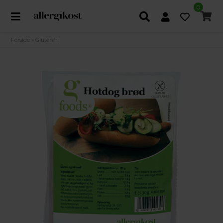
0
Forside
»
Glutenfri