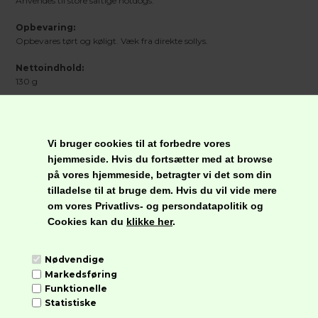
Anvendes til store saftige hotdogs.
Opbevaring:
Opbevares tørt og køligt. Væk fra direkte sollys.
Nettoindhold:
130 g
Næringsindhold pr. 100 g
Vi bruger cookies til at forbedre vores
Energi
1501 kJ/356 kcal.
hjemmeside. Hvis du fortsætter med at browse
Fedt
8,8 g
på vores hjemmeside, betragter vi det som din
Heraf mættede
1,0 g
tilladelse til at bruge dem. Hvis du vil vide mere
fedtsyrer
Kulhydrat
62,0 g
om vores Privatlivs- og persondatapolitik og
Heraf sukkerarter
3,2 g
Cookies kan du
klikke her
.
Kostfibre
4,4 g
Protein
4,8 g
Salt
2,0 g
Nødvendige
Markedsføring
Funktionelle
Statistiske