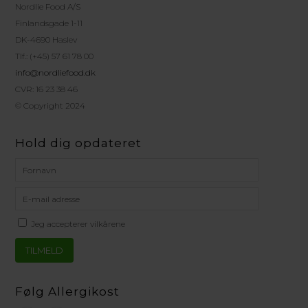
Nordlie Food A/S
Finlandsgade 1-11
DK-4690 Haslev
Tlf.: (+45) 57 61 78 00
info@nordliefood.dk
CVR: 16 23 38 46
© Copyright 2024
Hold dig opdateret
Jeg accepterer vilkårene
Følg Allergikost