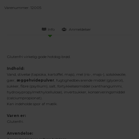
Varenummer:
12005
Info
Anmeldelser
Glutenfri virkelig gode hotdog brød.
Indhold:
Vand, stivelse (tapioka, kartoffel, majs), mel (ris-, majs-), solsikkeolie,
gær,
æggehvidepulver
, fugtighedbevarende middel (glycerol),
sukker, fibre (psyllium), salt, fortykkelsesmiddel (xanthangummi,
hydroxypropylmethylcellulose), invertsukker, konserveringsmiddel
(calciumpropionat).
Kan indeholde spor af mælk.
Varen er:
Glutenfri.
Anvendelse: