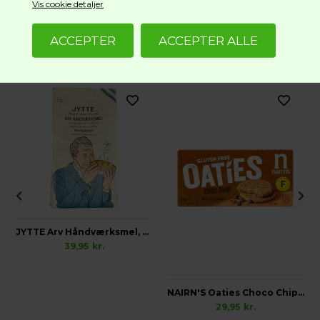
Vis cookie detaljer
Lignende produkter
JYTTE Arv Håndværksmel, Glutenfri
39,95
kr.
NAIRN'S Oaties Choco Chip, Vegetarisk Glutenfri
29,95
kr.