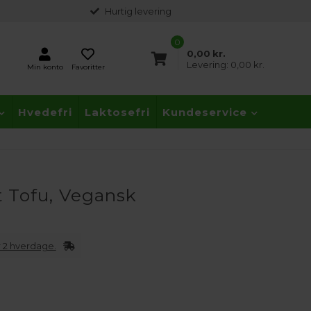
Hurtig levering
0
0,00
kr.
Levering:
0,00 kr.
Min konto
Favoritter
Hvedefri
Laktosefri
Kundeservice
 Tofu, Vegansk
 2 hverdage.