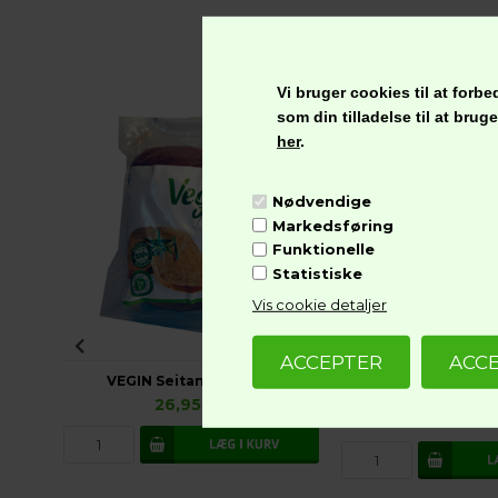
Vi bruger cookies til at for
som din tilladelse til at bru
-49%
her
.
ASHOKA Delhi Dal Makhani, Glutenfri Vegansk
Nødvendige
Markedsføring
Funktionelle
Statistiske
Vis cookie detaljer
VEGIN Seitan, Vegansk
26,95
kr.
17,48
kr
34,95