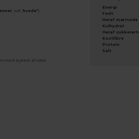
Energi
ønner
, salt,
hvede
*),
Fedt
Heraf mættede 
Kulhydrat
Heraf sukkerart
Kostfibre
Protein
Salt
n med stykker af ristet