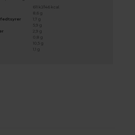
611 kJ/146 kcal.
8,6 g
fedtsyrer
1,7 g
5,9 g
er
2,9 g
0,8 g
10,5 g
1,1 g