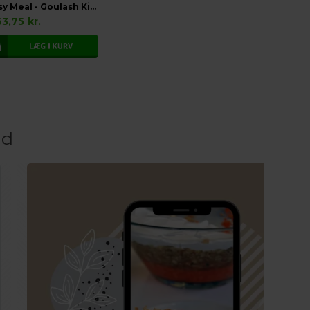
UHHMAMI Easy Meal - Goulash Kit, Økologisk
63,75
kr.
od