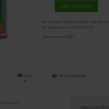
Fri fragt v/ køb over 499 kr. (Gælder kun
Kundeservice: +45 57 61 78 00
Varenummer:
12087
Info
Anmeldelser
old og varm.
Næringsindhol