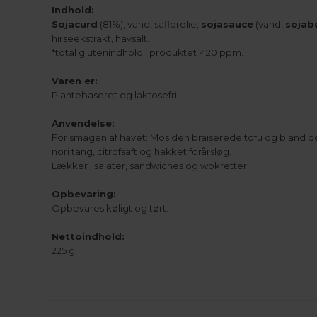
Indhold:
Sojacurd
(81%), vand, saflorolie,
sojasauce
(vand,
sojab
hirseekstrakt, havsalt.
*total glutenindhold i produktet < 20 ppm.
Varen er:
Plantebaseret og laktosefri.
Anvendelse:
For smagen af havet: Mos den braiserede tofu og bland de
nori tang, citrofsaft og hakket forårsløg.
Lækker i salater, sandwiches og wokretter.
Opbevaring:
Opbevares køligt og tørt.
Nettoindhold:
225 g