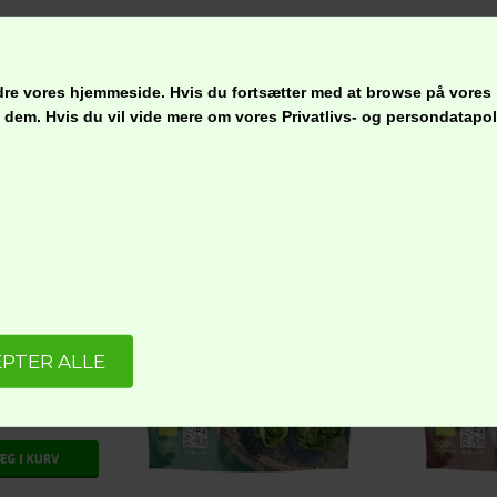
Lignende produkter
bedre vores hjemmeside. Hvis du fortsætter med at browse på vores
ge dem. Hvis du vil vide mere om vores Privatlivs- og persondatap
TJOIS Sojahak, Økologisk Glutenfri Vegansk
.