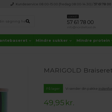
Kundeservice 08.00-15.00 (fredag 08:00-14.30) /
57 61 78 00
LUKKET
57 61 78 00
info@nordliefood.dk
lantebaseret
Mindre sukker
Mindre protein
MARIGOLD Braiseret
På lager
Vi sender din pakke
indenfor
49,95
kr.