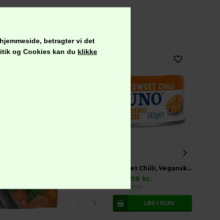
 hjemmeside, betragter vi det
olitik og Cookies kan du
klikke
-48%
TUNO Thai Sweet Chilli, Vegansk Glutenfri
14,98
kr.
29,95