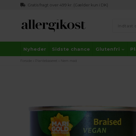
Gratis fragt over 499 kr. (Gælder kun i DK)
Nyheder
Sidste chance
Glutenfri
P
Forside
»
Plantebaseret
»
Nem mad