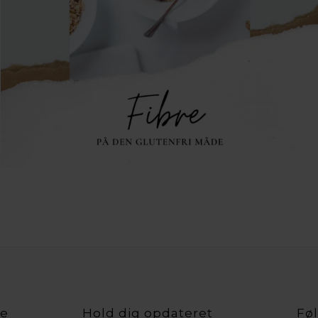
ce
Hold dig opdateret
Føl