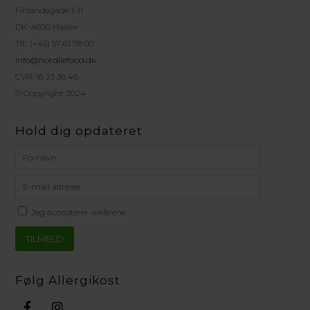
Finlandsgade 1-11
DK-4690 Haslev
Tlf.: (+45) 57 61 78 00
info@nordliefood.dk
CVR: 16 23 38 46
© Copyright 2024
Hold dig opdateret
Jeg accepterer vilkårene
Følg Allergikost