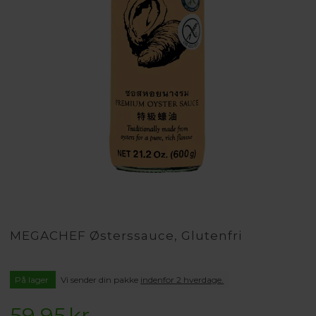
MEGACHEF Østerssauce, Glutenfri
På lager
Vi sender din pakke
indenfor 2 hverdage.
59,95
kr.