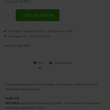
Fri fragt v/ køb over 499 kr. (Gælder kun i DK)
Kundeservice: +45 57 61 78 00
Varenummer:
1853
Info
Anmeldelser
Glutenfri østerssauce til marinader, wok, supper, andre former for
fiskeretter eller dressinger.
Indhold:
ØSTERS
ekstrakt(Crassostrea spp.)(45%), vand, sukker, majsstivelse,
konserveringsmiddel: E202.