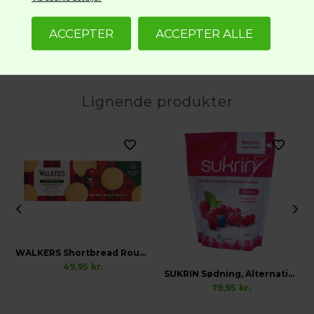
Lignende produkter
WALKERS Shortbread Rounds 31% Smør Glutenfri
49,95
kr.
SUKRIN Sødning, Alternativ til Sukker
79,95
kr.