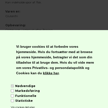
Kan indeholde spor af: fisk.
Varen er:
Glutenfri
Opbevaring:
Opbevares i køleskab efter åbning.
Nettoindhold:
500 ml
Vi bruger cookies til at forbedre vores
hjemmeside. Hvis du fortsætter med at browse
på vores hjemmeside, betragter vi det som din
Næringsindhold pr. 100 g
tilladelse til at bruge dem. Hvis du vil vide mere
Energi
472 kJ / 113 kcal.
om vores Privatlivs- og persondatapolitik og
Fedt
0,0 g
Cookies kan du
klikke her
.
Heraf mættede
0,0 g
fedtsyrer
Kulhydrat
25,4 g
Nødvendige
Heraf sukkerarter
19,7 g
Markedsføring
Kostfibre
0,0 g
Funktionelle
Protein
2,7 g
Statistiske
Salt
9,3 g
Vis cookie detaljer