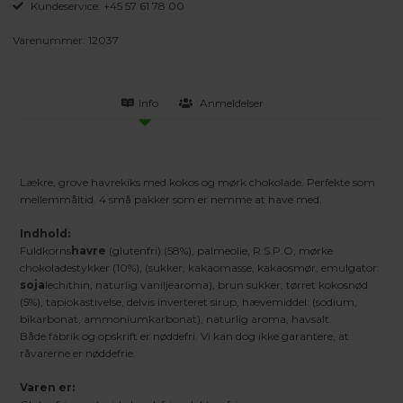
Kundeservice: +45 57 61 78 00
Varenummer:
12037
Info
Anmeldelser
Lækre, grove havrekiks med kokos og mørk chokolade. Perfekte som
mellemmåltid. 4 små pakker som er nemme at have med.
Indhold:
Fuldkorns
havre
(glutenfri) (58%), palmeolie, R.S.P.O, mørke
chokoladestykker (10%), (sukker, kakaomasse, kakaosmør, emulgator:
soja
lechithin, naturlig vaniljearoma), brun sukker, tørret kokosnød
(5%), tapiokastivelse, delvis inverteret sirup, hævemiddel: (sodium,
bikarbonat, ammoniumkarbonat), naturlig aroma, havsalt.
Både fabrik og opskrift er nøddefri. Vi kan dog ikke garantere, at
råvarerne er nøddefrie.
Varen er: