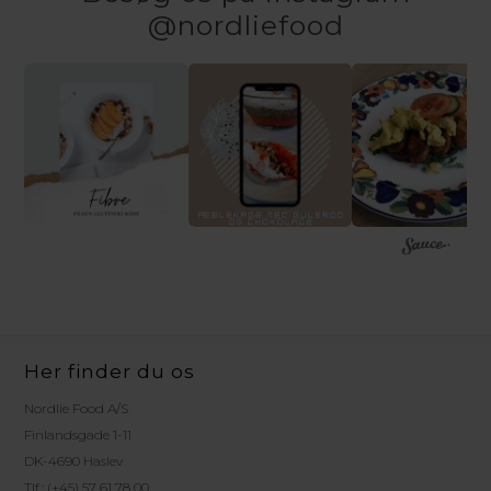
@nordliefood
Her finder du os
Nordlie Food A/S
Finlandsgade 1-11
DK-4690 Haslev
Tlf.: (+45) 57 61 78 00