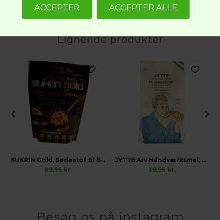
Lignende produkter
SUKRIN Gold, Sødestof til Bordbrug
JYTTE Arv Håndværksmel, Glutenfri
89,95
kr.
39,95
kr.
Besøg os på instagram