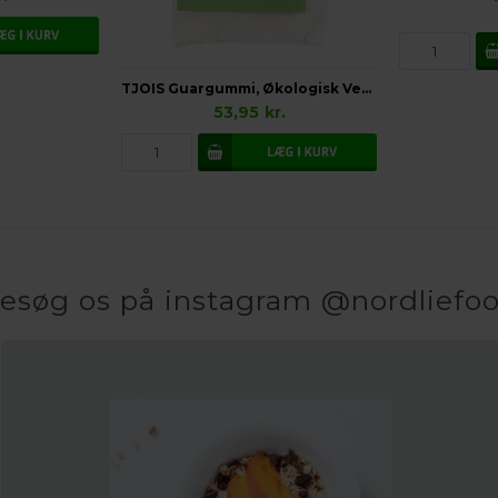
TJOIS Guargummi, Økologisk Vegansk Glutenfri
53,95
kr.
esøg os på instagram @nordliefo