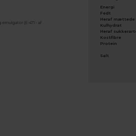
Energi
Fedt
Heraf mættede 
og emulgator (E-471 - af
Kulhydrat
Heraf sukkerart
Kostfibre
Protein
Salt