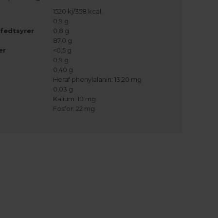
1520 kj/358 kcal.
0,9 g
fedtsyrer
0,8 g
87,0 g
er
<0,5 g
0,9 g
0,40 g
Heraf phenylalanin: 13,20 mg
0,03 g
Kalium: 10 mg
Fosfor: 22 mg