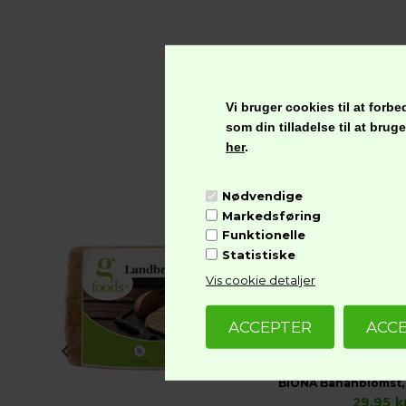
Vi bruger cookies til at for
som din tilladelse til at bru
her
.
VÅFFELBAGAREN Isvafler, Glutenfri
Nødvendige
Markedsføring
Funktionelle
Statistiske
Vis cookie detaljer
29,95
k