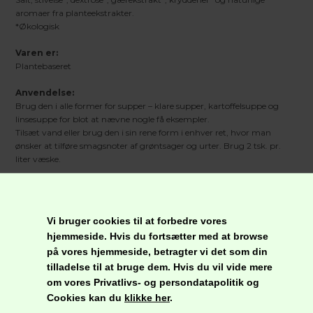
aromaer fra planteekstrakter.
*Økologisk
Varen er:
Plantebaseret
Anvendelse:
Brug den i alle former for supper – klare supper, kartoffelsuppe og
linsesuppe for blot at nævne nogle få eksempler.
Tilsæt vand eller brug den i sin rene form i enhver ret, hvor man
ønsker at tilføre smagsnoter af grøntsager og urter. Brug 2 tsk. pr.
liter væske.
Opbevaring:
Tørt og køligt, væk fra sollys.
Vi bruger cookies til at forbedre vores
Nettoindhold:
hjemmeside. Hvis du fortsætter med at browse
40 g
på vores hjemmeside, betragter vi det som din
tilladelse til at bruge dem. Hvis du vil vide mere
om vores Privatlivs- og persondatapolitik og
Næringsindhold pr. 100 g
Cookies kan du
klikke her
.
Energi
789 kJ / 188 kcal