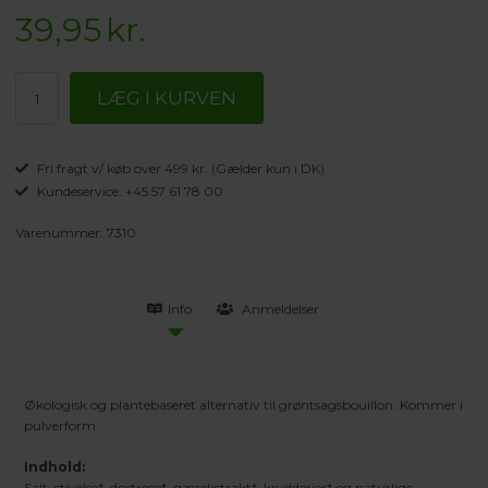
39,95
kr.
Fri fragt v/ køb over 499 kr. (Gælder kun i DK)
Kundeservice: +45 57 61 78 00
Varenummer:
7310
Info
Anmeldelser
Økologisk og plantebaseret alternativ til grøntsagsbouillon. Kommer i
pulverform.
Indhold:
Salt, stivelse*, dextrose*, gærekstrakt*, krydderier* og naturlige