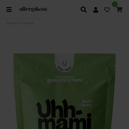
0
Forside
»
Glutenfri