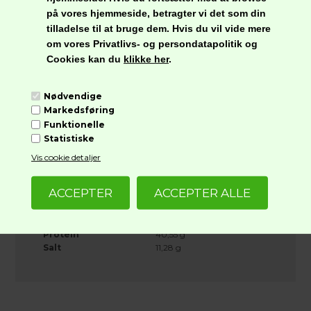
på vores hjemmeside, betragter vi det som din
Opbevaring:
tilladelse til at bruge dem. Hvis du vil vide mere
Tørt og køligt, væk fra sollys.
om vores Privatlivs- og persondatapolitik og
Cookies kan du
klikke her
.
Nettoindhold:
80 g
Nødvendige
Markedsføring
Næringsindhold pr. 100 g
Funktionelle
Statistiske
Energi
1355kJ / 329,9kcal
Fedt
7,7 g
Vis cookie detaljer
Heraf mættede
0,95 g
fedtsyrer
Kulhydrat
18,57 g
Heraf sukkerarter
6,22 g
Kostfibre
Protein
40,55 g
Salt
11,28 g