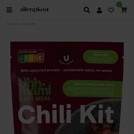
0
Forside
»
Glutenfri