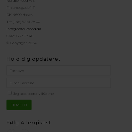
Nordlie Food A/S
Finlandsgade 1-11
DK-4690 Haslev
Tlf.: (+45) 57 61 78 00
info@nordliefood.dk
CVR: 16 23 38 46
© Copyright 2024
Hold dig opdateret
Jeg accepterer vilkårene
Følg Allergikost