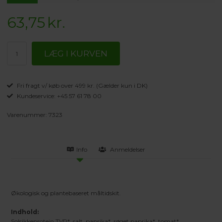
63,75
kr.
Fri fragt v/ køb over 499 kr. (Gælder kun i DK)
Kundeservice: +45 57 61 78 00
Varenummer:
7323
Info
Anmeldelser
Økologisk og plantebaseret måltidskit.
Indhold:
Solsikkeprotein TVP*, salt, paprika*, røget paprika*, tomat*,