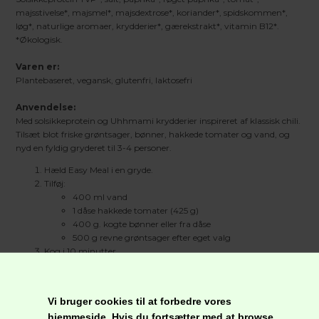
majsstivelse*, majsmel*, majsdextrose*, koriander*, spidskommen*,
løg*, naturlige aromaer, krydderier*, gærekstrakt*, vitamin B12*.
*Økologisk.
Varen er:
Plantebaseret, vegansk, glutenfri, laktosefri
Anvendelse:
Med solsikkeprotein og Uhhmami krydderier inspireret af klassisk chili.
Tilsæt blot friske grøntsager, bønner, hakkede tomater og vand, og
nyd en fyldig gryderet til 3-4 personer.
Hæld Easy Meal i en gryde.
Tilføj:
400 ml vand
1 dåse hakkede tomater (425 g)
400 g. kogte bønner eller fra dåse
500 g revne grøntsager efter eget valg
Kog i 10 minutter
Smag til med salt, og server.
Serveringsforslag
:
Vi bruger cookies til at forbedre vores
Med ris eller som fyld i tortillas.
hjemmeside. Hvis du fortsætter med at browse