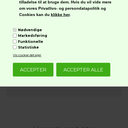
tilladelse til at bruge dem. Hvis du vil vide mere
Nettoindhold:
om vores Privatlivs- og persondatapolitik og
80 g
Cookies kan du
klikke her
.
Nødvendige
Næringsindhold pr. 100 g
Markedsføring
Energi
1349kJ / 322,5kcal
Funktionelle
Fedt
6,9 g
Statistiske
Heraf mættede
0,85 g
Vis cookie detaljer
fedtsyrer
Kulhydrat
19,07 g
Heraf sukkerarter
7,75 g
Kostfibre
Protein
40,30 g
Salt
11,28 g