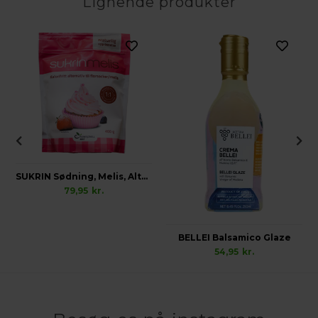
Lignende produkter
Glutenfri
SUKRIN Sødning, Melis, Alternativ til Flormelis
79,95
kr.
BELLEI Balsamico Glaze
54,95
kr.