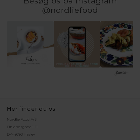
Besøg os på instagram
@nordliefood
Her finder du os
Nordlie Food A/S
Finlandsgade 1-11
DK-4690 Haslev