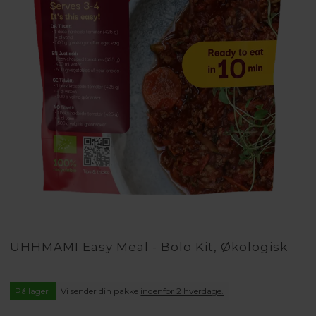
UHHMAMI Easy Meal - Bolo Kit, Økologisk
På lager
Vi sender din pakke
indenfor 2 hverdage.