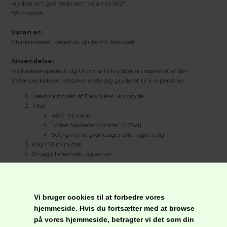
krydderier*, gærekstrakt*, vitamin B12*.
*Økologisk.
Varen er:
Plantebaseret, vegansk, glutenfri, laktosefri
Anvendelse:
Med solsikkeprotein og Uhhmami krydderier inspireret af den
Italienske køkken klassiker en fyldig gryderet til 3-4 personer.
Hæld indholdet af Easy Meal i en gryde.
Tilføj:
400 ml vand
1 dåse hakkede tomater (425 g)
500 g revne grøntsager efter eget valg
Kog i 10 minutter
Smag til med salt, og server.
Serveringsforslag
:
Med pasta eller som fyld i lasagne.
Vi bruger cookies til at forbedre vores
hjemmeside. Hvis du fortsætter med at browse
Opbevaring:
Tørt og køligt, væk fra sollys.
på vores hjemmeside, betragter vi det som din