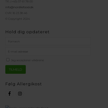
Tlf.: (+45) 57 61 78 00
info@nordliefood.dk
CVR: 16 23 38 46
© Copyright 2024
Hold dig opdateret
Jeg accepterer vilkårene
Følg Allergikost