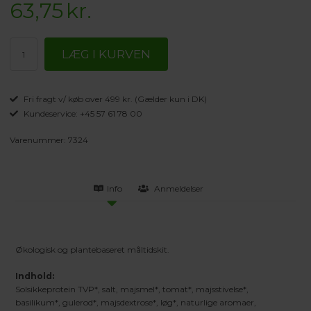
63,75
kr.
Fri fragt v/ køb over 499 kr. (Gælder kun i DK)
Kundeservice: +45 57 61 78 00
Varenummer:
7324
Info
Anmeldelser
Økologisk og plantebaseret måltidskit.
Indhold:
Solsikkeprotein TVP*, salt, majsmel*, tomat*, majsstivelse*,
basilikum*, gulerod*, majsdextrose*, løg*, naturlige aromaer,